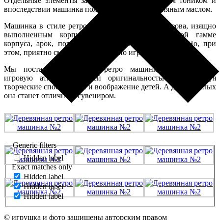
Отдельные элементы затонированы оттеняющим тоником и
впоследствии машинка полностью покрыта льняным маслом.
Машинка в стиле ретро — с особой формой кузова, изящно
выполненным корпусом, контрастом в цветовой гамме
корпуса, арок, порогов и колес. Ничего лишнего! Но, при
этом, приятно смотреть и интересно играть!
Мы постарались создать ретро машинку развивающую
игровую атмосферу своей оригинальностью, стимулируя
творческие способности и воображение детей. А для взрослых
она станет отличным сувениром.
Generic filters
Hidden label
Exact matches only
Hidden label
Hidden label
Hidden label
© игрушка и фото защищены авторским правом