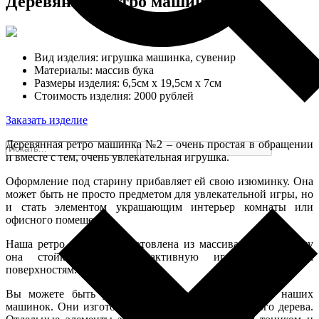
Деревянная ретро машинка №2
Вид изделия:
игрушка машинка, сувенир
Материалы:
массив бука
Размеры изделия:
6,5см х 19,5см х 7см
Стоимость изделия:
2000 рублей
Заказать изделие
Деревянная ретро машинка №2 – очень простая в обращении
и вместе с тем, очень увлекательная игрушка.
Оформление под старину прибавляет ей свою изюминку. Она
может быть не просто предметом для увлекательной игры, но
и стать элементом украшающим интерьер комнаты или
офисного помещения.
Наша ретро машинка изготовлена из массива бука, поэтому
она стойко выдержит активную игру по любым
поверхностям.
Вы можете быть уверены в полной безопасности наших
машинок. Они изготовлены из экологически чистого дерева.